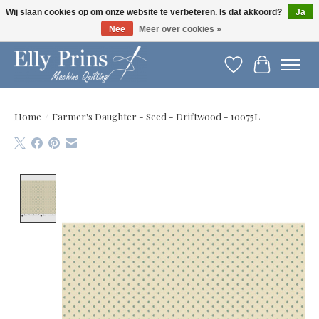
Wij slaan cookies op om onze website te verbeteren. Is dat akkoord?
Ja
Nee
Meer over cookies »
Let op: gewijzigde openingstijden!
Verlanglijst
Winkelwag
Home
/
Farmer's Daughter - Seed - Driftwood - 10075L
Product image slideshow Items