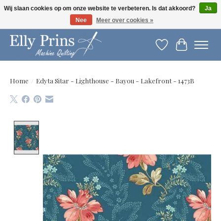
Wij slaan cookies op om onze website te verbeteren. Is dat akkoord?
Ja
Nee
Meer over cookies »
Let op: gewijzigde openingstijden!
Verlanglijst
Winkelwag
Home
/
Edyta Sitar - Lighthouse - Bayou - Lakefront - 1473B
Product image slideshow Items