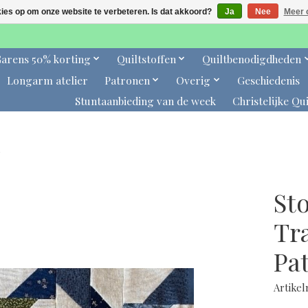
kies op om onze website te verbeteren. Is dat akkoord?
Ja
Nee
Meer 
arens 50% korting
Quiltstoffen
Quiltbenodigdheden
Longarm atelier
Patronen
Overig
Geschiedenis
Stuntaanbieding van de week
Christelijke Qui
St
Tra
Pa
Artike