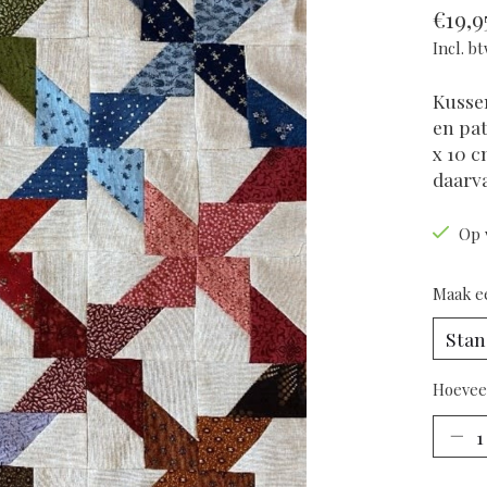
€19,9
Incl. b
Kussen
en pat
x 10 c
daarva
Op 
Maak e
Hoevee