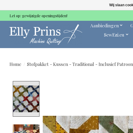
Wij slaan coo
Let op: gewijzigde openingstijden!
Aanbiedingen
G
SewEzi.eu
Home
/
Stofpakket - Kussen - Traditional - Inclusief Patroon
Product image slideshow Items