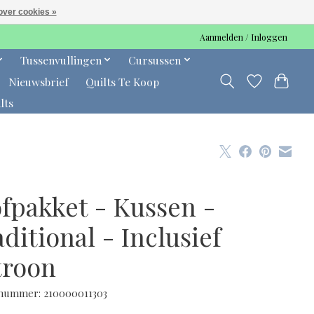
over cookies »
Aanmelden / Inloggen
Tussenvullingen
Cursussen
Nieuwsbrief
Quilts Te Koop
lts
ofpakket - Kussen -
ditional - Inclusief
troon
lnummer: 210000011303