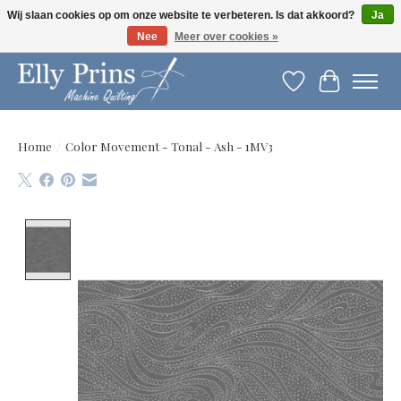
Wij slaan cookies op om onze website te verbeteren. Is dat akkoord?
Ja
Nee
Meer over cookies »
Let op: gewijzigde openingstijden!
Verlanglijst
Winkelwag
Home
/
Color Movement - Tonal - Ash - 1MV3
Product image slideshow Items