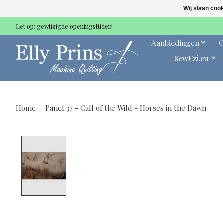
Wij slaan coo
Let op: gewijzigde openingstijden!
Aanbiedingen
G
SewEzi.eu
Home
/
Panel 37 - Call of the Wild - Horses in the Dawn
Product image slideshow Items