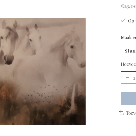
€23,0
Op 
Maak e
Hoevee
Toev