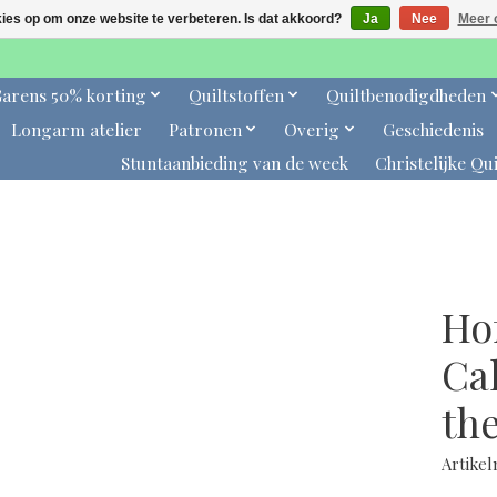
kies op om onze website te verbeteren. Is dat akkoord?
Ja
Nee
Meer 
arens 50% korting
Quiltstoffen
Quiltbenodigdheden
Longarm atelier
Patronen
Overig
Geschiedenis
Stuntaanbieding van de week
Christelijke Qui
Ho
Cal
th
Artike