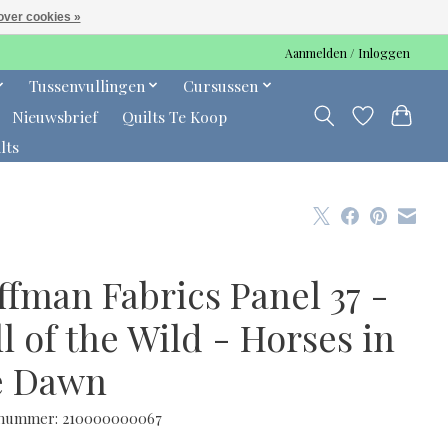
over cookies »
Aanmelden / Inloggen
Tussenvullingen
Cursussen
Nieuwsbrief
Quilts Te Koop
lts
ffman Fabrics Panel 37 -
l of the Wild - Horses in
e Dawn
lnummer: 210000000067