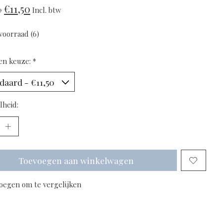
€11,50
0
Incl. btw
voorraad (6)
en keuze:
*
lheid:
Toevoegen aan winkelwagen
oegen om te vergelijken