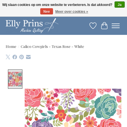
Wij slaan cookies op om onze website te verbeteren. Is dat akkoord?
Ja
Nee
Meer over cookies »
Let op: gewijzigde openingstijden!
Verlanglijst
Winkelwag
Home
/
Calico Cowgirls - Texas Rose - White
Product image slideshow Items