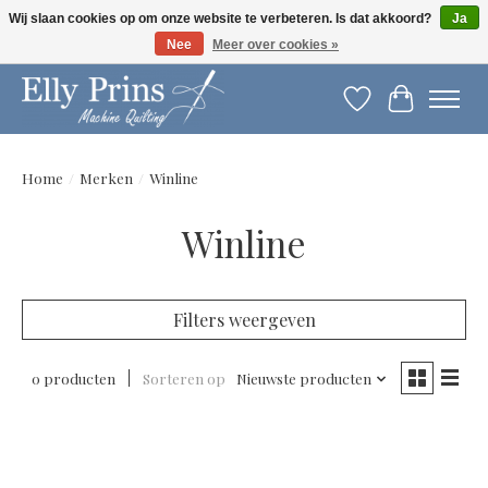
Wij slaan cookies op om onze website te verbeteren. Is dat akkoord?
Ja
Nee
Meer over cookies »
Let op: gewijzigde openingstijden!
Verlanglijst
Winkelwag
Home
/
Merken
/
Winline
Winline
Filters weergeven
0 producten
Sorteren op
Nieuwste producten