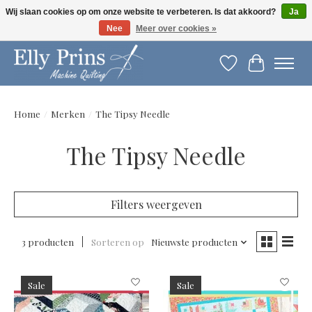
Wij slaan cookies op om onze website te verbeteren. Is dat akkoord?
Ja
Nee
Meer over cookies »
Let op: gewijzigde openingstijden!
Verlanglijst
Winkelwag
Home
/
Merken
/
The Tipsy Needle
The Tipsy Needle
Filters weergeven
3 producten
Sorteren op
Nieuwste producten
Sale
Sale