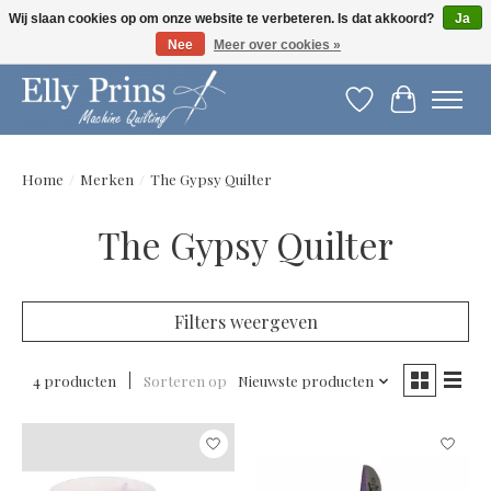
Wij slaan cookies op om onze website te verbeteren. Is dat akkoord?
Ja
Nee
Meer over cookies »
Let op: gewijzigde openingstijden!
Verlanglijst
Winkelwag
Home
/
Merken
/
The Gypsy Quilter
The Gypsy Quilter
Filters weergeven
4 producten
Sorteren op
Nieuwste producten