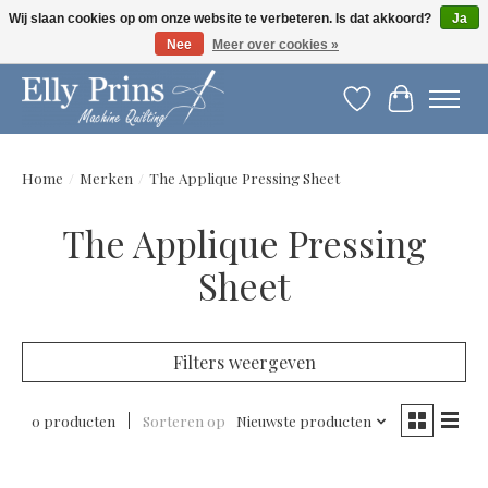
Wij slaan cookies op om onze website te verbeteren. Is dat akkoord?
Ja
Nee
Meer over cookies »
Let op: gewijzigde openingstijden!
Verlanglijst
Winkelwag
Home
/
Merken
/
The Applique Pressing Sheet
The Applique Pressing
Sheet
Filters weergeven
0 producten
Sorteren op
Nieuwste producten