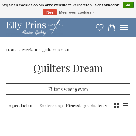
Wij slaan cookies op om onze website te verbeteren. Is dat akkoord?
Ja
Nee
Meer over cookies »
Let op: gewijzigde openingstijden!
Verlanglijst
Winkelwag
Home
/
Merken
/
Quilters Dream
Quilters Dream
Filters weergeven
0 producten
Sorteren op
Nieuwste producten