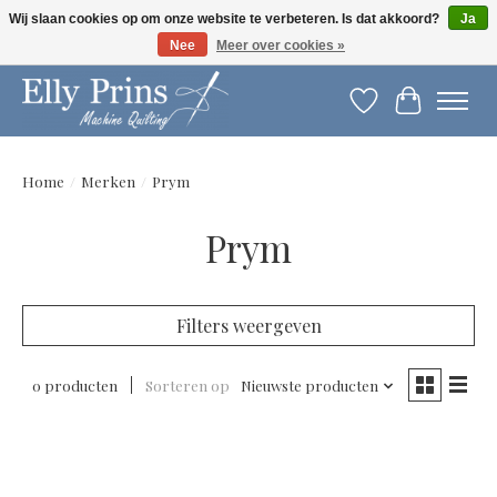
Wij slaan cookies op om onze website te verbeteren. Is dat akkoord?
Ja
Nee
Meer over cookies »
Let op: gewijzigde openingstijden!
Verlanglijst
Winkelwag
Home
/
Merken
/
Prym
Prym
Filters weergeven
0 producten
Sorteren op
Nieuwste producten