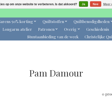
kies op om onze website te verbeteren. Is dat akkoord?
Ja
Nee
Meer 
arens 50% korting
Quiltstoffen
Quiltbenodigdheden
Longarm atelier
Patronen
Overig
Geschiedenis
Stuntaanbieding van de week
Christelijke Qui
Pam Damour
0 pro