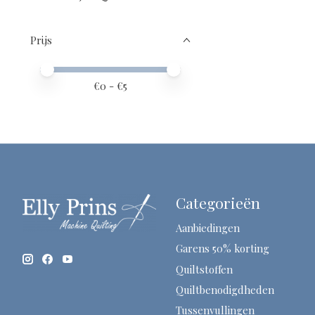
Prijs
Minimale prijswaarde
Price maximum value
€
0
- €
5
Categorieën
Aanbiedingen
Garens 50% korting
Quiltstoffen
Quiltbenodigdheden
Tussenvullingen