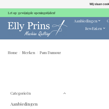
Wij slaan coo
Let op: gewijzigde openingstijden!
Aanbiedingen
G
SewEzi.eu
Home
/
Merken
/
Pam Damour
Categorieën
Aanbiedingen