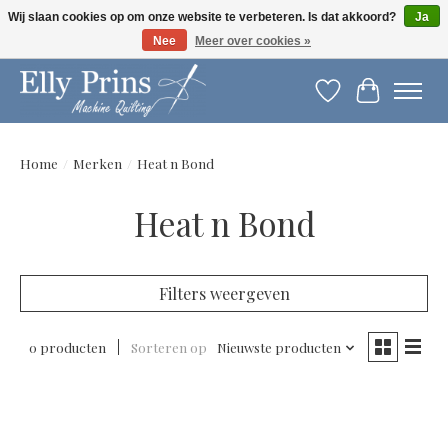
Wij slaan cookies op om onze website te verbeteren. Is dat akkoord?
Ja
Nee
Meer over cookies »
Let op: gewijzigde openingstijden!
Verlanglijst
Winkelwag
Home
/
Merken
/
Heat n Bond
Heat n Bond
Filters weergeven
0 producten
Sorteren op
Nieuwste producten