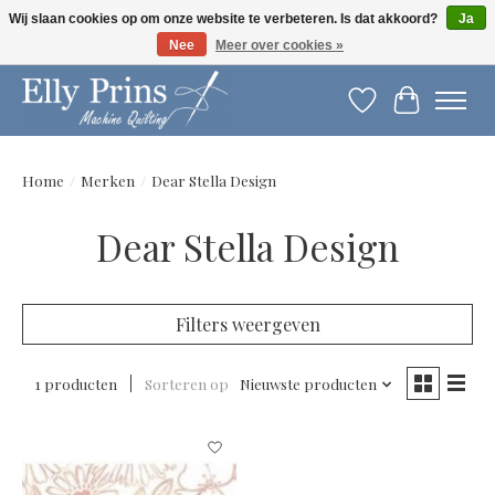
Wij slaan cookies op om onze website te verbeteren. Is dat akkoord?
Ja
Nee
Meer over cookies »
Let op: gewijzigde openingstijden!
Verlanglijst
Winkelwag
Home
/
Merken
/
Dear Stella Design
Dear Stella Design
Filters weergeven
1 producten
Sorteren op
Nieuwste producten