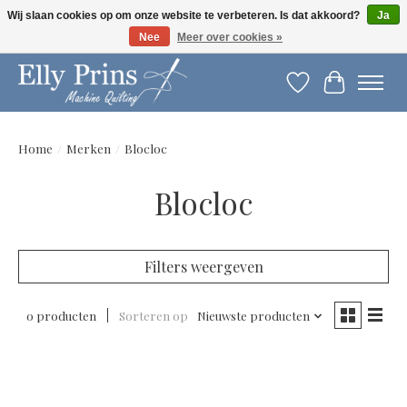
Wij slaan cookies op om onze website te verbeteren. Is dat akkoord?
Ja
Nee
Meer over cookies »
Let op: gewijzigde openingstijden!
Verlanglijst
Winkelwag
Home
/
Merken
/
Blocloc
Blocloc
Filters weergeven
0 producten
Sorteren op
Nieuwste producten