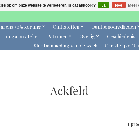
kies op om onze website te verbeteren. Is dat akkoord?
Ja
Nee
Meer 
arens 50% korting
Quiltstoffen
Quiltbenodigdheden
Longarm atelier
Patronen
Overig
Geschiedenis
Stuntaanbieding van de week
Christelijke Qui
Ackfeld
1 pr