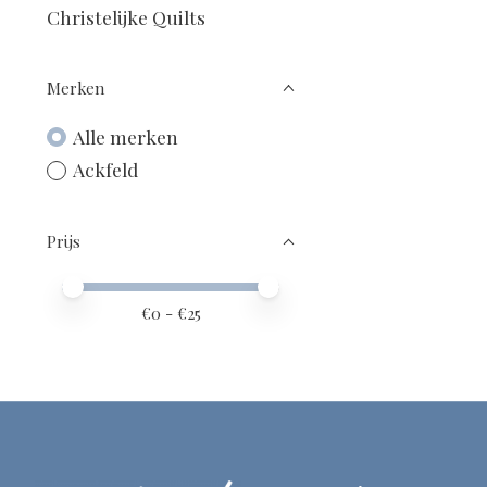
Christelijke Quilts
Merken
Alle merken
Ackfeld
Prijs
Minimale prijswaarde
Price maximum value
€
0
- €
25