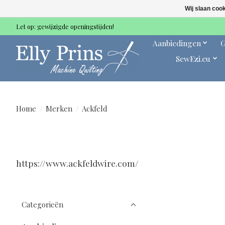
Wij slaan coo
Let op: gewijzigde openingstijden!
Aanbiedingen
G
SewEzi.eu
Home
/
Merken
/
Ackfeld
https://www.ackfeldwire.com/
Categorieën