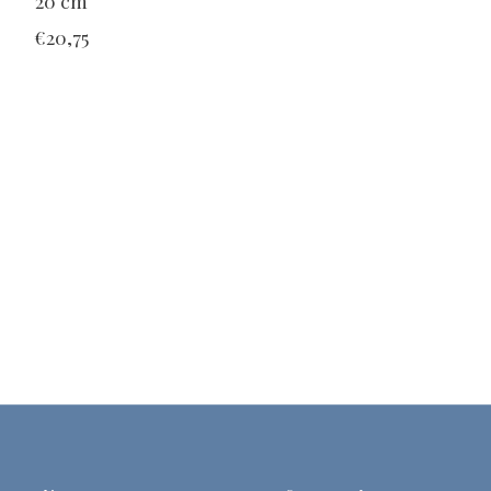
20 cm
€20,75