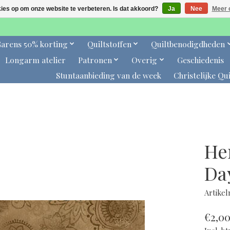
kies op om onze website te verbeteren. Is dat akkoord?
Ja
Nee
Meer 
arens 50% korting
Quiltstoffen
Quiltbenodigdheden
Longarm atelier
Patronen
Overig
Geschiedenis
Stuntaanbieding van de week
Christelijke Qui
He
Da
Artike
€2,0