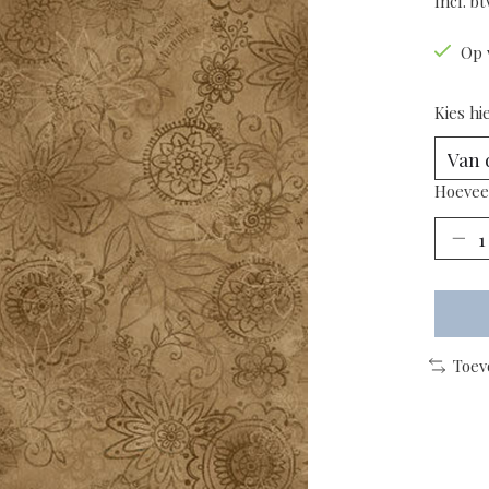
Incl. b
Op 
Kies hi
Hoevee
Toev