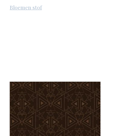
Bloemen stof
Items van productcarrousel