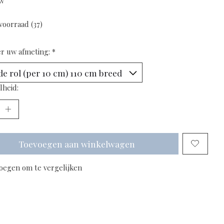
tw
voorraad (37)
er uw afmeting:
*
lheid:
Toevoegen aan winkelwagen
oegen om te vergelijken