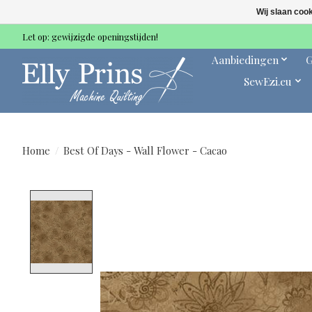
Wij slaan coo
Let op: gewijzigde openingstijden!
Aanbiedingen
G
SewEzi.eu
Home
/
Best Of Days - Wall Flower - Cacao
Product image slideshow Items