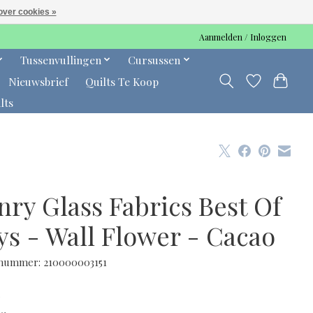
over cookies »
Aanmelden / Inloggen
Tussenvullingen
Cursussen
Nieuwsbrief
Quilts Te Koop
lts
nry Glass Fabrics Best Of
ys - Wall Flower - Cacao
lnummer: 210000003151
0