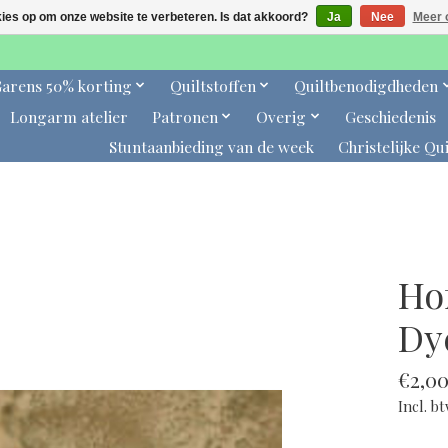
kies op om onze website te verbeteren. Is dat akkoord?
Ja
Nee
Meer 
arens 50% korting
Quiltstoffen
Quiltbenodigdheden
Longarm atelier
Patronen
Overig
Geschiedenis
Stuntaanbieding van de week
Christelijke Qui
Ho
Dy
€2,0
Incl. b