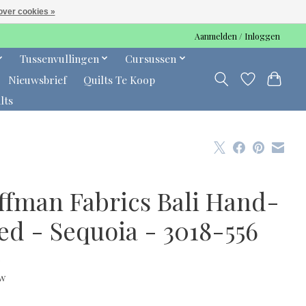
over cookies »
Aanmelden / Inloggen
Tussenvullingen
Cursussen
Nieuwsbrief
Quilts Te Koop
lts
ffman Fabrics Bali Hand-
ed - Sequoia - 3018-556
0
tw