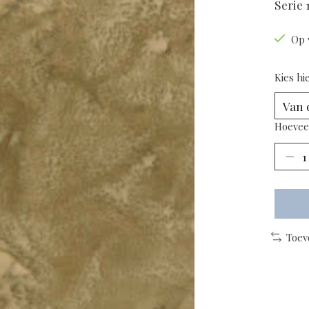
Serie 
Op 
Kies hi
Hoevee
Toev