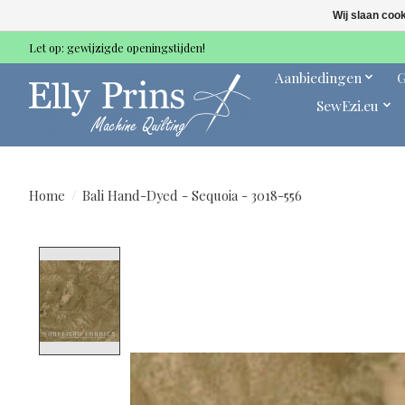
Wij slaan coo
Let op: gewijzigde openingstijden!
Aanbiedingen
G
SewEzi.eu
Home
/
Bali Hand-Dyed - Sequoia - 3018-556
Product image slideshow Items