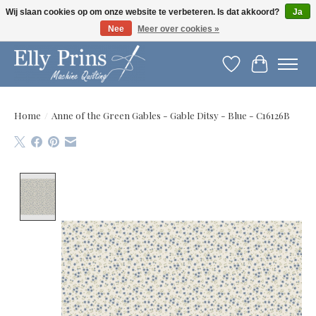
Wij slaan cookies op om onze website te verbeteren. Is dat akkoord?
Ja
Nee
Meer over cookies »
Let op: gewijzigde openingstijden!
Verlanglijst
Winkelwag
Home
/
Anne of the Green Gables - Gable Ditsy - Blue - C16126B
Product image slideshow Items