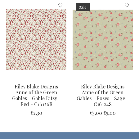
Items van productcarrousel
Sale
Riley Blake Designs
Riley Blake Designs
Anne of the Green
Anne of the Green
Gables - Gable Ditsy -
Gables - Roses - Sage -
Red - C16126R
C16124S
€2,30
€3,00
€5,00