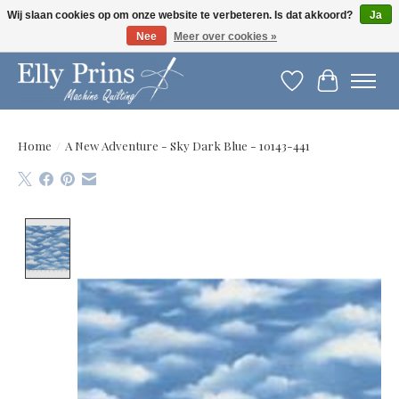
Wij slaan cookies op om onze website te verbeteren. Is dat akkoord?
Ja
Nee
Meer over cookies »
Let op: gewijzigde openingstijden!
Verlanglijst
Winkelwag
Home
/
A New Adventure - Sky Dark Blue - 10143-441
Product image slideshow Items