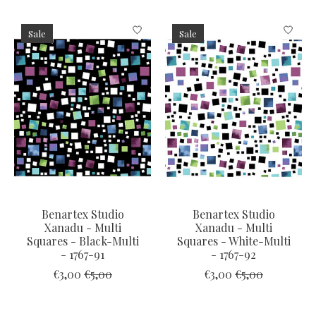
Items van productcarrousel
Sale
Sale
Benartex Studio
Benartex Studio
Xanadu - Multi
Xanadu - Multi
Squares - Black-Multi
Squares - White-Multi
- 1767-91
- 1767-92
€3,00
€5,00
€3,00
€5,00