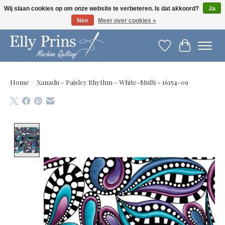
Wij slaan cookies op om onze website te verbeteren. Is dat akkoord?
Ja
Nee
Meer over cookies »
Let op: gewijzigde openingstijden!
Verlanglijst
Winkelwag
Home
/
Xanadu - Paisley Rhythm - White-Multi - 16154-09
Product image slideshow Items