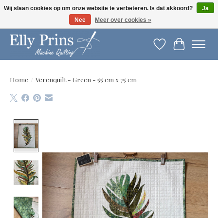
Wij slaan cookies op om onze website te verbeteren. Is dat akkoord?
Ja
Nee
Meer over cookies »
Let op: gewijzigde openingstijden!
Verlanglijst
Winkelwag
Home
/
Verenquilt - Green - 55 cm x 75 cm
Product image slideshow Items