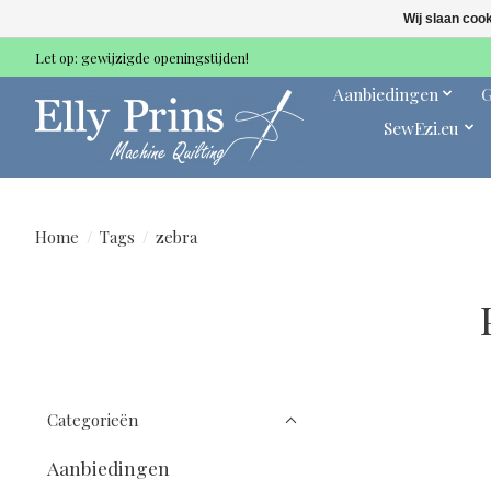
Wij slaan coo
Let op: gewijzigde openingstijden!
Aanbiedingen
G
SewEzi.eu
Home
/
Tags
/
zebra
Categorieën
Aanbiedingen