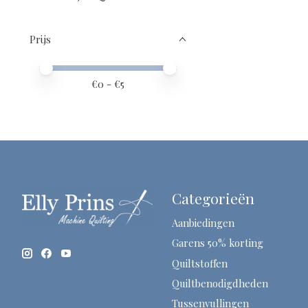
Prijs
Minimale prijswaarde
Price maximum value
€
0
- €
5
Categorieën
Aanbiedingen
Garens 50% korting
Quiltstoffen
Quiltbenodigdheden
Tussenvullingen