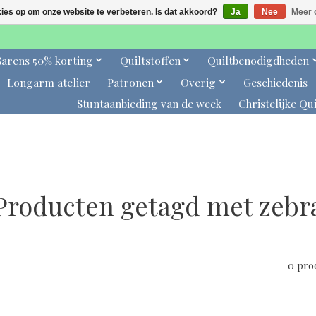
kies op om onze website te verbeteren. Is dat akkoord?
Ja
Nee
Meer 
arens 50% korting
Quiltstoffen
Quiltbenodigdheden
Longarm atelier
Patronen
Overig
Geschiedenis
Stuntaanbieding van de week
Christelijke Qui
Producten getagd met zebr
0 pro