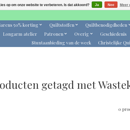
kies op om onze website te verbeteren. Is dat akkoord?
Ja
Nee
Meer 
arens 50% korting
Quiltstoffen
Quiltbenodigdheden
Longarm atelier
Patronen
Overig
Geschiedenis
Stuntaanbieding van de week
Christelijke Qui
oducten getagd met Waste
0 pro