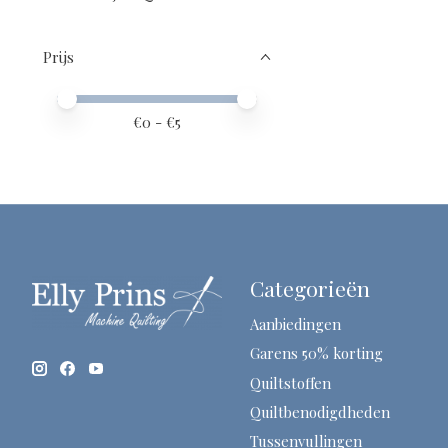
Prijs
Minimale prijswaarde
Price maximum value
€
0
- €
5
Categorieën
Aanbiedingen
Garens 50% korting
Quiltstoffen
Quiltbenodigdheden
Tussenvullingen