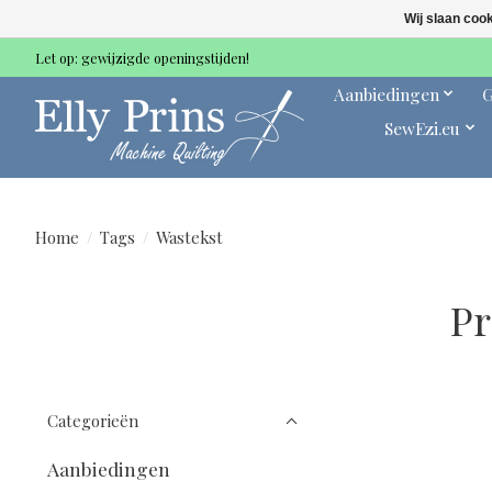
Wij slaan coo
Let op: gewijzigde openingstijden!
Aanbiedingen
G
SewEzi.eu
Home
/
Tags
/
Wastekst
Pr
Categorieën
Aanbiedingen