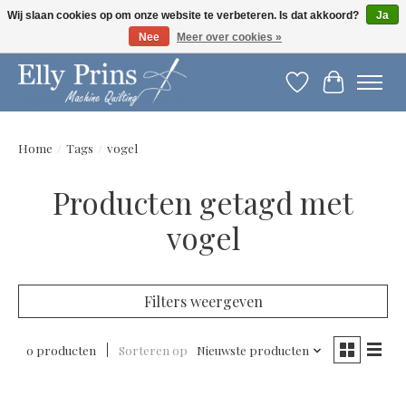
Wij slaan cookies op om onze website te verbeteren. Is dat akkoord?
Ja
Nee
Meer over cookies »
Let op: gewijzigde openingstijden!
Verlanglijst
Winkelwag
Home
/
Tags
/
vogel
Producten getagd met
vogel
Filters weergeven
0 producten
Sorteren op
Nieuwste producten