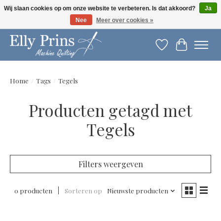
Wij slaan cookies op om onze website te verbeteren. Is dat akkoord?
Ja
Nee
Meer over cookies »
Let op: gewijzigde openingstijden!
Verlanglijst
Winkelwag
Home
/
Tags
/
Tegels
Producten getagd met
Tegels
Filters weergeven
0 producten
Sorteren op
Nieuwste producten