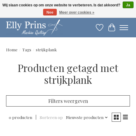
Wij slaan cookies op om onze website te verbeteren. Is dat akkoord?
Ja
Nee
Meer over cookies »
Let op: gewijzigde openingstijden!
Verlanglijst
Winkelwag
Home
/
Tags
/
strijkplank
Producten getagd met
strijkplank
Filters weergeven
0 producten
Sorteren op
Nieuwste producten