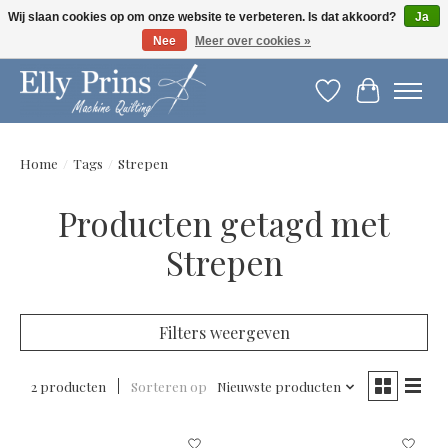
Wij slaan cookies op om onze website te verbeteren. Is dat akkoord?
Ja
Nee
Meer over cookies »
Let op: gewijzigde openingstijden!
Verlanglijst
Winkelwag
Home
/
Tags
/
Strepen
Producten getagd met
Strepen
Filters weergeven
2 producten
Sorteren op
Nieuwste producten