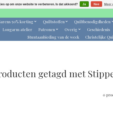
kies op om onze website te verbeteren. Is dat akkoord?
Ja
Nee
Meer 
arens 50% korting
Quiltstoffen
Quiltbenodigdheden
Longarm atelier
Patronen
Overig
Geschiedenis
Stuntaanbieding van de week
Christelijke Qui
roducten getagd met Stipp
0 pro