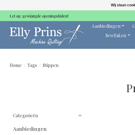
Wij slaan coo
Let op: gewijzigde openingstijden!
Aanbiedingen
G
SewEzi.eu
Home
/
Tags
/
Stippen
P
Categorieën
Aanbiedingen