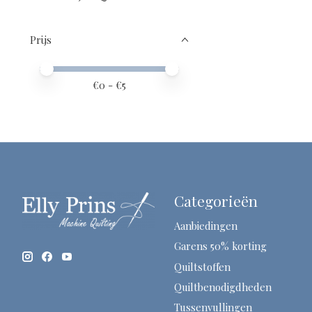
Prijs
Minimale prijswaarde
Price maximum value
€
0
- €
5
Categorieën
Aanbiedingen
Garens 50% korting
Quiltstoffen
Quiltbenodigdheden
Tussenvullingen