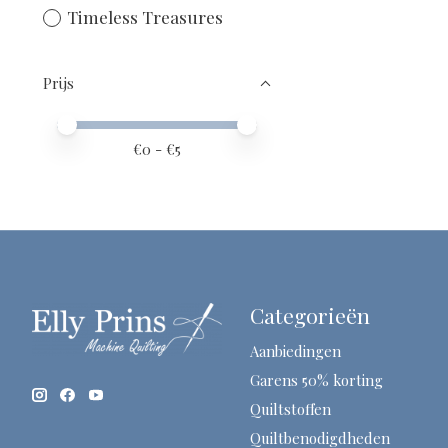
Timeless Treasures
Prijs
Minimale prijswaarde
Price maximum value
€
0
- €
5
Categorieën
Aanbiedingen
Garens 50% korting
Quiltstoffen
Quiltbenodigdheden