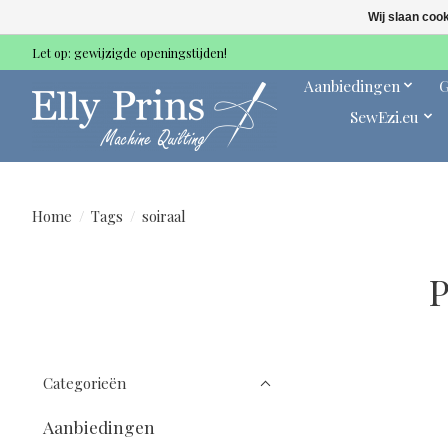
Wij slaan coo
Let op: gewijzigde openingstijden!
Aanbiedingen
G
SewEzi.eu
Home
/
Tags
/
soiraal
P
Categorieën
Aanbiedingen