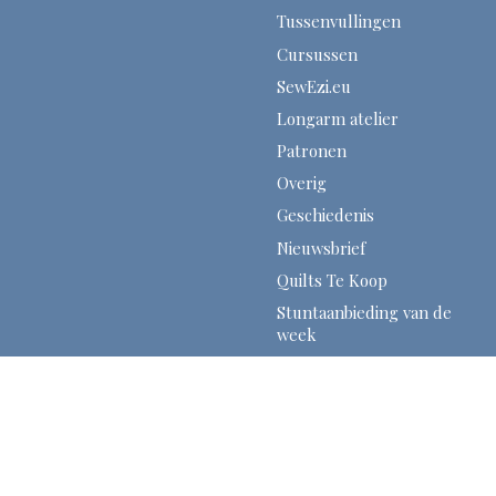
Tussenvullingen
Cursussen
SewEzi.eu
Longarm atelier
Patronen
Overig
Geschiedenis
Nieuwsbrief
Quilts Te Koop
Stuntaanbieding van de
week
Christelijke Quilts