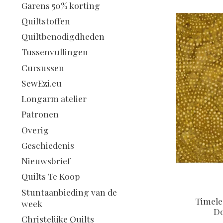
Garens 50% korting
Quiltstoffen
Quiltbenodigdheden
Tussenvullingen
Cursussen
SewEzi.eu
Longarm atelier
Patronen
Overig
Geschiedenis
Nieuwsbrief
Quilts Te Koop
Stuntaanbieding van de
Timele
week
Do
Christelijke Quilts