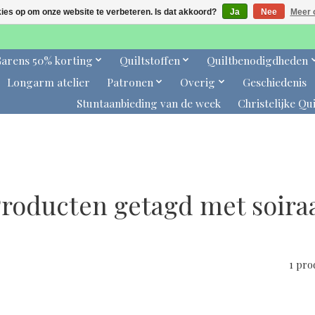
kies op om onze website te verbeteren. Is dat akkoord?
Ja
Nee
Meer 
arens 50% korting
Quiltstoffen
Quiltbenodigdheden
Longarm atelier
Patronen
Overig
Geschiedenis
Stuntaanbieding van de week
Christelijke Qui
roducten getagd met soira
1 pr