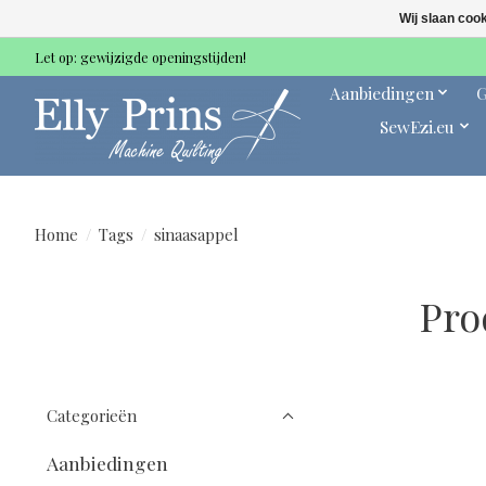
Wij slaan coo
Let op: gewijzigde openingstijden!
Aanbiedingen
G
SewEzi.eu
Home
/
Tags
/
sinaasappel
Pro
Categorieën
Aanbiedingen