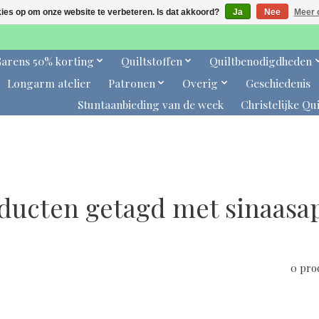
kies op om onze website te verbeteren. Is dat akkoord?
Ja
Nee
Meer 
arens 50% korting
Quiltstoffen
Quiltbenodigdheden
Longarm atelier
Patronen
Overig
Geschiedenis
Stuntaanbieding van de week
Christelijke Qui
ducten getagd met sinaasa
0 pro