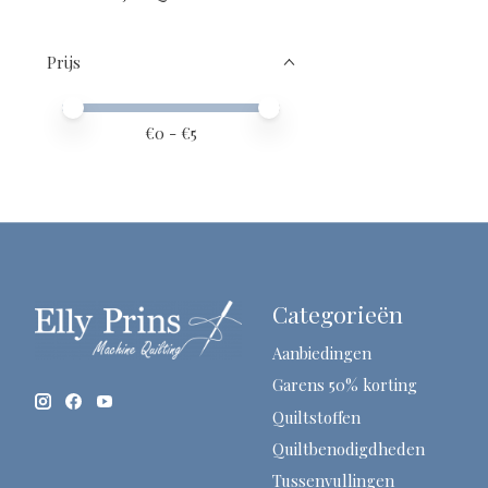
Prijs
Minimale prijswaarde
Price maximum value
€
0
- €
5
Categorieën
Aanbiedingen
Garens 50% korting
Quiltstoffen
Quiltbenodigdheden
Tussenvullingen