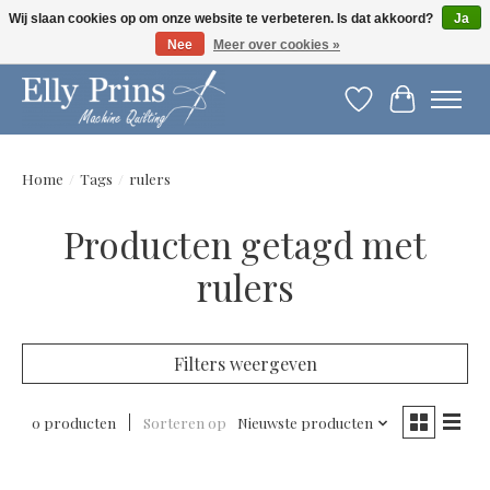
Wij slaan cookies op om onze website te verbeteren. Is dat akkoord?
Ja
Nee
Meer over cookies »
Let op: gewijzigde openingstijden!
Verlanglijst
Winkelwag
Home
/
Tags
/
rulers
Producten getagd met
rulers
Filters weergeven
0 producten
Sorteren op
Nieuwste producten