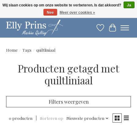
Wij slaan cookies op om onze website te verbeteren. Is dat akkoord?
Ja
Nee
Meer over cookies »
Let op: gewijzigde openingstijden!
Verlanglijst
Winkelwag
Home
/
Tags
/
quiltliniaal
Producten getagd met
quiltliniaal
Filters weergeven
0 producten
Sorteren op
Nieuwste producten