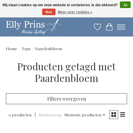
Wij slaan cookies op om onze website te verbeteren. Is dat akkoord?
Ja
Nee
Meer over cookies »
Let op: gewijzigde openingstijden!
Verlanglijst
Winkelwag
Home
/
Tags
/
Paardenbloem
Producten getagd met
Paardenbloem
Filters weergeven
0 producten
Sorteren op
Nieuwste producten