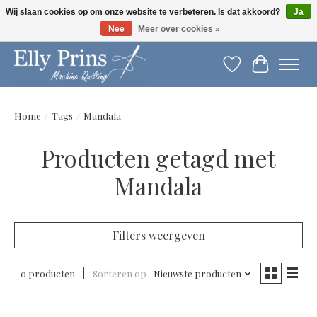
Wij slaan cookies op om onze website te verbeteren. Is dat akkoord?
Ja
Nee
Meer over cookies »
Let op: gewijzigde openingstijden!
Verlanglijst
Winkelwag
Home
/
Tags
/
Mandala
Producten getagd met
Mandala
Filters weergeven
0 producten
Sorteren op
Nieuwste producten