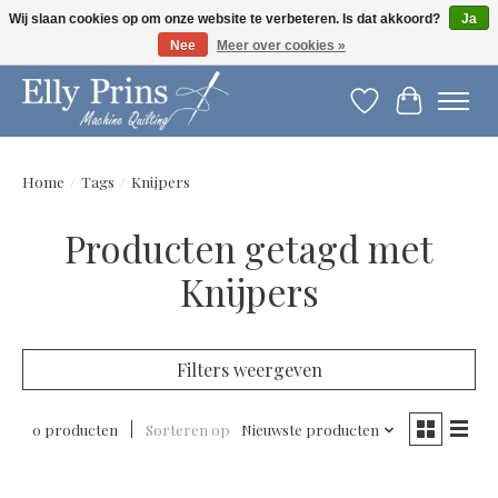
Wij slaan cookies op om onze website te verbeteren. Is dat akkoord?
Ja
Nee
Meer over cookies »
Let op: gewijzigde openingstijden!
Verlanglijst
Winkelwag
Home
/
Tags
/
Knijpers
Producten getagd met
Knijpers
Filters weergeven
0 producten
Sorteren op
Nieuwste producten