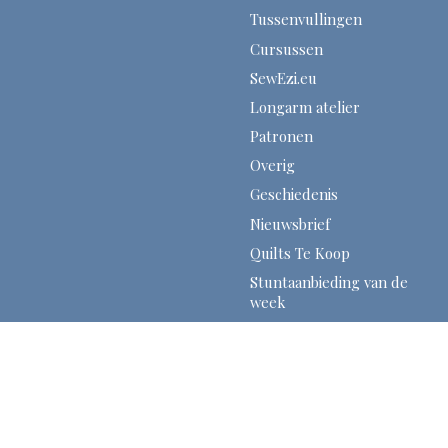
Tussenvullingen
Cursussen
SewEzi.eu
Longarm atelier
Patronen
Overig
Geschiedenis
Nieuwsbrief
Quilts Te Koop
Stuntaanbieding van de
week
Christelijke Quilts