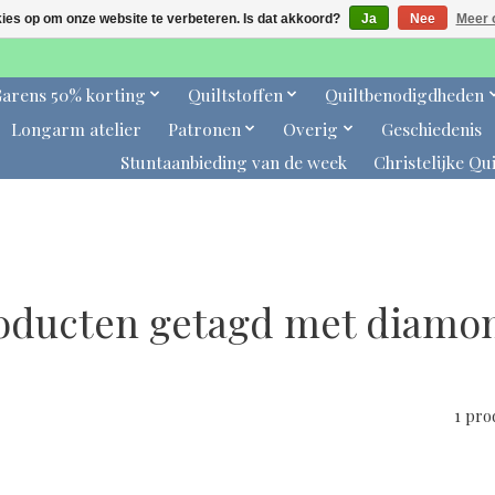
kies op om onze website te verbeteren. Is dat akkoord?
Ja
Nee
Meer 
arens 50% korting
Quiltstoffen
Quiltbenodigdheden
Longarm atelier
Patronen
Overig
Geschiedenis
Stuntaanbieding van de week
Christelijke Qui
oducten getagd met diamo
1 pr