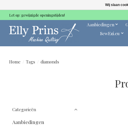
Wij slaan coo
Let op: gewijzigde openingstijden!
Aanbiedingen
G
SewEzi.eu
Home
/
Tags
/
diamonds
Pr
Categorieën
Aanbiedingen