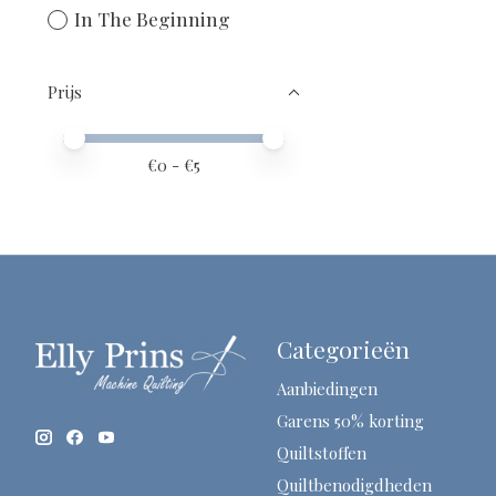
In The Beginning
Prijs
Minimale prijswaarde
Price maximum value
€
0
- €
5
Categorieën
Aanbiedingen
Garens 50% korting
Quiltstoffen
Quiltbenodigdheden