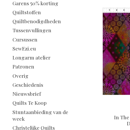
Garens 50% korting
Quiltstoffen
Quiltbenodigdheden
Tussenvullingen
Cursussen
SewEzi.eu
Longarm atelier
Patronen
Overig
Geschiedenis
Nieuwsbrief
Quilts Te Koop
Stuntaanbieding van de
In The
week
D
Christelijke Quilts