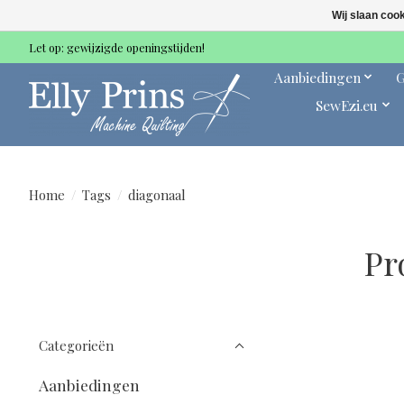
Wij slaan coo
Let op: gewijzigde openingstijden!
Aanbiedingen
G
SewEzi.eu
Home
/
Tags
/
diagonaal
Pr
Categorieën
Aanbiedingen