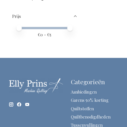
Prijs
Minimale prijswaarde
Price maximum value
€
0
- €
5
Categorieën
Aanbiedingen
Garens 50% korting
Quiltstoffen
Quiltbenodigdheden
Tussenvullingen