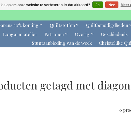
kies op om onze website te verbeteren. Is dat akkoord?
Ja
Nee
Meer 
arens 50% korting
Quiltstoffen
Quiltbenodigdheden
Longarm atelier
Patronen
Overig
Geschiedenis
Stuntaanbieding van de week
Christelijke Qui
oducten getagd met diagon
0 pro