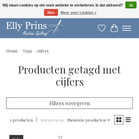
Wij slaan cookies op om onze website te verbeteren. Is dat akkoord?
Ja
Nee
Meer over cookies »
Let op: gewijzigde openingstijden!
Verlanglijst
Winkelwag
Home
/
Tags
/
cijfers
Producten getagd met
cijfers
Filters weergeven
1 producten
Sorteren op
Nieuwste producten