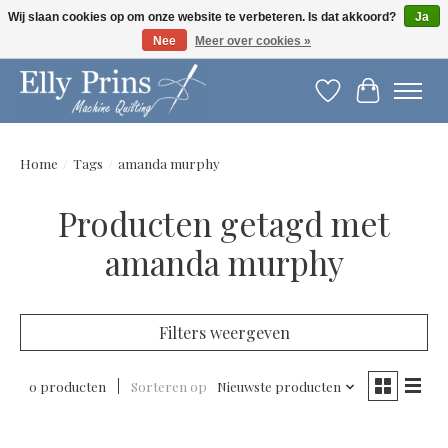
Wij slaan cookies op om onze website te verbeteren. Is dat akkoord?
Ja
Nee
Meer over cookies »
Let op: gewijzigde openingstijden!
Verlanglijst
Winkelwag
Home
/
Tags
/
amanda murphy
Producten getagd met
amanda murphy
Filters weergeven
0 producten
Sorteren op
Nieuwste producten