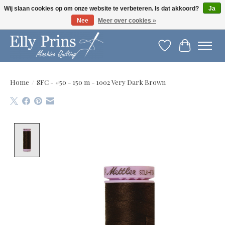
Wij slaan cookies op om onze website te verbeteren. Is dat akkoord?
Ja
Nee
Meer over cookies »
Let op: gewijzigde openingstijden!
Verlanglijst
Winkelwag
Home
/
SFC - #50 - 150 m - 1002 Very Dark Brown
Product image slideshow Items