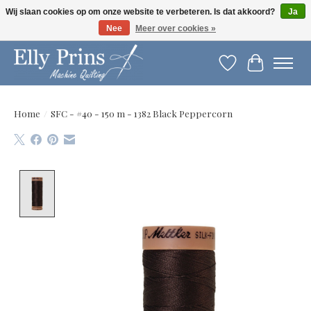
Wij slaan cookies op om onze website te verbeteren. Is dat akkoord?
Ja
Nee
Meer over cookies »
Let op: gewijzigde openingstijden!
Verlanglijst
Winkelwag
Home
/
SFC - #40 - 150 m - 1382 Black Peppercorn
Product image slideshow Items