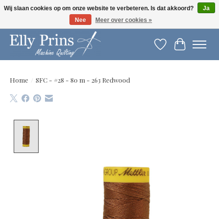
Wij slaan cookies op om onze website te verbeteren. Is dat akkoord?
Ja
Nee
Meer over cookies »
Let op: gewijzigde openingstijden!
Verlanglijst
Winkelwag
Home
/
SFC - #28 - 80 m - 263 Redwood
Product image slideshow Items