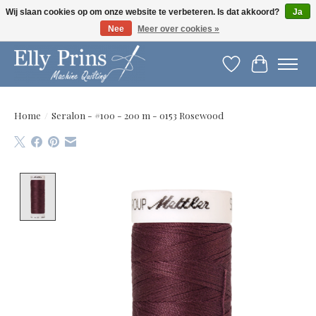
Wij slaan cookies op om onze website te verbeteren. Is dat akkoord?
Ja
Nee
Meer over cookies »
Let op: gewijzigde openingstijden!
Verlanglijst
Winkelwag
Home
/
Seralon - #100 - 200 m - 0153 Rosewood
Product image slideshow Items