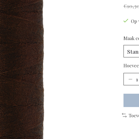
€10,3
Op 
Maak e
Hoevee
Toev