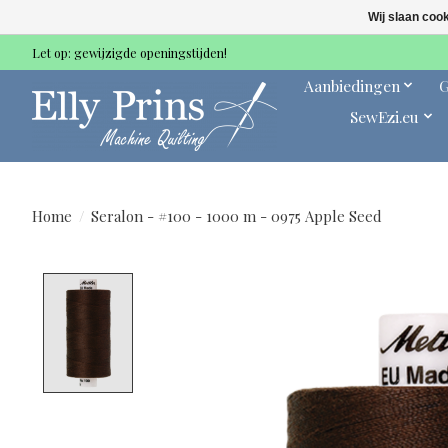
Wij slaan coo
Let op: gewijzigde openingstijden!
Aanbiedingen
G
SewEzi.eu
Home
/
Seralon - #100 - 1000 m - 0975 Apple Seed
Product image slideshow Items