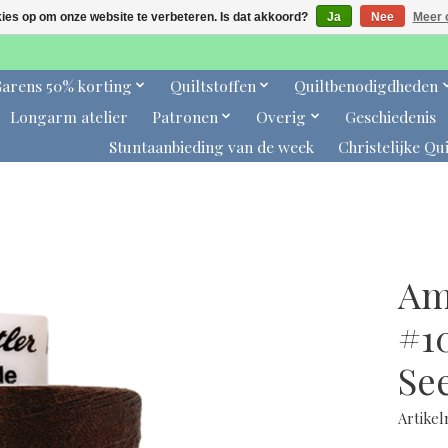
kies op om onze website te verbeteren. Is dat akkoord?
Ja
Nee
Meer 
arens 50% korting
Quiltstoffen
Quiltbenodigdheden
Longarm atelier
Patronen
Overig
Geschiedenis
Stuntaanbieding van de week
Christelijke Qui
Am
#1
Se
Artike