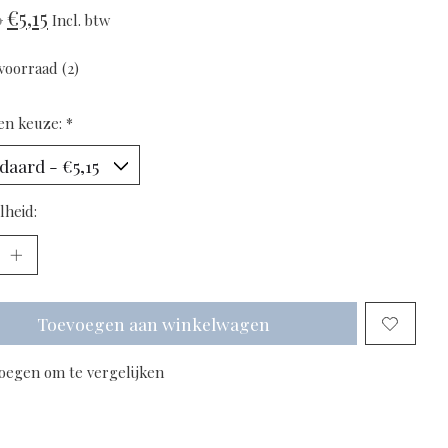
€5,15
0
Incl. btw
voorraad (2)
en keuze:
*
lheid:
Toevoegen aan winkelwagen
oegen om te vergelijken