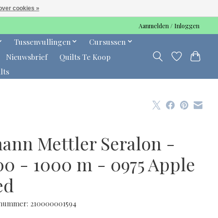
over cookies »
Aanmelden / Inloggen
Tussenvullingen
Cursussen
Nieuwsbrief
Quilts Te Koop
lts
ann Mettler Seralon -
00 - 1000 m - 0975 Apple
ed
lnummer: 210000001594