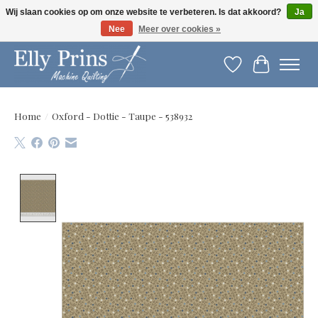
Wij slaan cookies op om onze website te verbeteren. Is dat akkoord?
Ja
Nee
Meer over cookies »
Let op: gewijzigde openingstijden!
Verlanglijst
Winkelwag
Home
/
Oxford - Dottie - Taupe - 538932
Product image slideshow Items