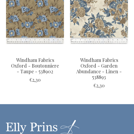
Windham Fabrics
Windham Fabrics
Oxford - Boutonniere
Oxford - Garden
- Taupe - 538902
Abundance - Linen -
538893
€2,30
€2,30