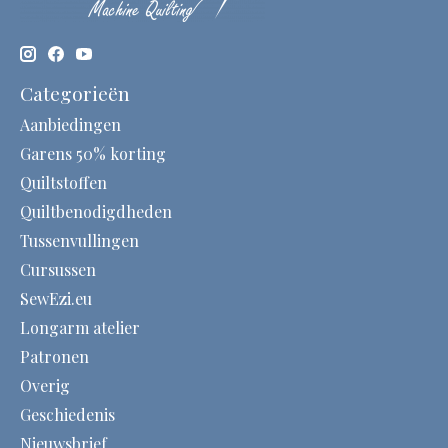
Categorieën
Aanbiedingen
Garens 50% korting
Quiltstoffen
Quiltbenodigdheden
Tussenvullingen
Cursussen
SewEzi.eu
Longarm atelier
Patronen
Overig
Geschiedenis
Nieuwsbrief