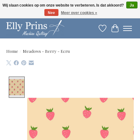
Wij slaan cookies op om onze website te verbeteren. Is dat akkoord?
Ja
Nee
Meer over cookies »
Let op: gewijzigde openingstijden!
Verlanglijst
Winkelwag
Home
/
Meadows - Berry - Ecru
Product image slideshow Items