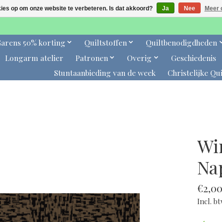
kies op om onze website te verbeteren. Is dat akkoord?
Ja
Nee
Meer 
arens 50% korting
Quiltstoffen
Quiltbenodigdheden
Longarm atelier
Patronen
Overig
Geschiedenis
Stuntaanbieding van de week
Christelijke Qui
Wi
Na
€2,0
Incl. b