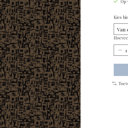
Op 
Kies hi
Hoevee
Toev