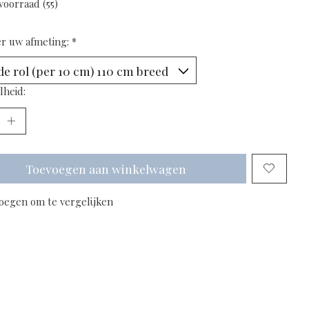
voorraad (55)
er uw afmeting:
*
lheid:
Toevoegen aan winkelwagen
oegen om te vergelijken