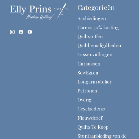
Categorieën
Aanbiedingen
Garens 50% korting
Quiltstoffen
Quiltbenodigdheden
Tussenvullingen
Cursussen
SewEzi.eu
Longarm atelier
Patronen
Overig
Geschiedenis
Nieuwsbrief
Quilts Te Koop
Stuntaanbieding van de