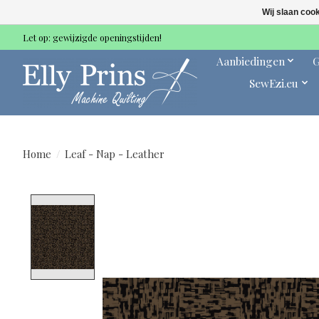
Wij slaan coo
Let op: gewijzigde openingstijden!
Aanbiedingen
G
SewEzi.eu
Home
/
Leaf - Nap - Leather
Product image slideshow Items