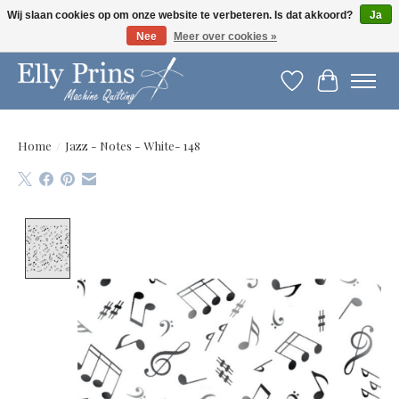
Wij slaan cookies op om onze website te verbeteren. Is dat akkoord?
Ja
Nee
Meer over cookies »
Let op: gewijzigde openingstijden!
Verlanglijst
Winkelwag
Home
/
Jazz - Notes - White- 148
Product image slideshow Items